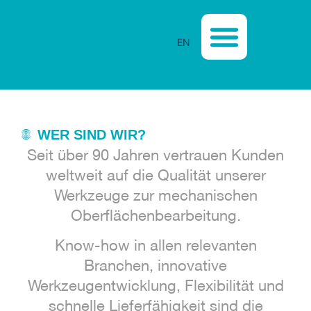
EN
WER SIND WIR?
Seit über 90 Jahren vertrauen Kunden
weltweit auf die Qualität unserer
Werkzeuge zur mechanischen
Oberflächenbearbeitung.
Know-how in allen relevanten
Branchen, innovative
Werkzeugentwicklung, Flexibilität und
schnelle Lieferfähigkeit sind die