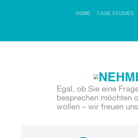
HOME
CASE STUDIES
NEHME
Egal, ob Sie eine Frag
besprechen möchten od
wollen – wir freuen uns