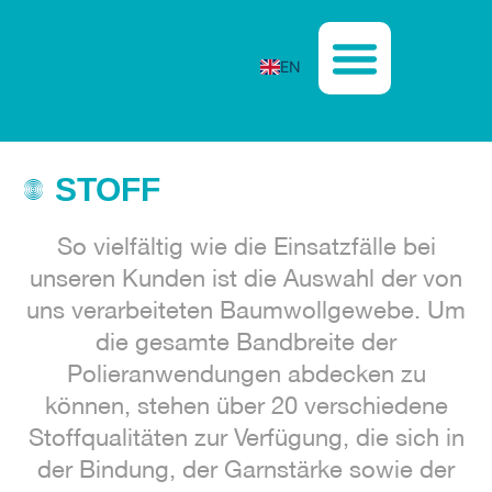
EN
STOFF
So vielfältig wie die Einsatzfälle bei
unseren Kunden ist die Auswahl der von
uns verarbeiteten Baumwollgewebe. Um
die gesamte Bandbreite der
Polieranwendungen abdecken zu
können, stehen über 20 verschiedene
Stoffqualitäten zur Verfügung, die sich in
der Bindung, der Garnstärke sowie der